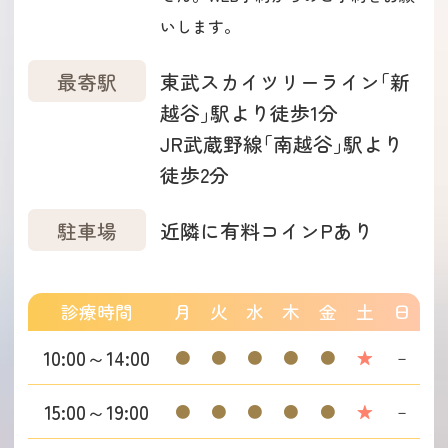
いします。
最寄駅
東武スカイツリーライン｢新
越谷｣駅より
徒歩1分
JR武蔵野線｢南越谷｣駅より
徒歩2分
駐車場
近隣に有料コインPあり
診療時間
月
火
水
木
金
土
日
10:00～14:00
●
●
●
●
●
★
－
15:00～19:00
●
●
●
●
●
★
－