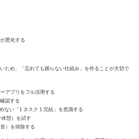
す
い
係が悪化する
くいため、「忘れても困らない仕組み」を作ることが大切で
ダーアプリをフル活用する
朝確認する
ない「1 タスク 1 完結」を意識する
分休憩）を試す
雑音）を排除する