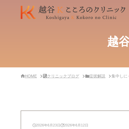
サ
イ
ド
バー・
ク
リ
ニッ
ク
概
越
要
HOME
クリニックブログ
症状解説
集中しに
2026年6月23日
2026年6月12日