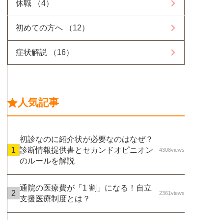
休職 （4）
初めての方へ （12）
症状解説 （16）
人気記事
初診なのに紹介状が必要なのはなぜ？
診断情報提供書とセカンドオピニオン
4308views
のルールを解説
通院の医療費が「1 割」になる！自立
2361views
支援医療制度とは？